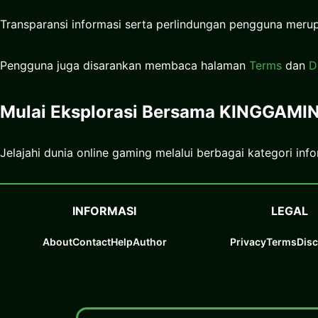
Transparansi informasi serta perlindungan pengguna merup
Pengguna juga disarankan membaca halaman
Terms
dan
D
Mulai Eksplorasi Bersama KINGGAM
Jelajahi dunia online gaming melalui berbagai kategori info
INFORMASI
LEGAL
About
Contact
Help
Author
Privacy
Terms
Disc