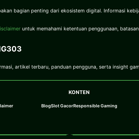
akan bagian penting dari ekosistem digital. Informasi keb
isclaimer
untuk memahami ketentuan penggunaan, batasan in
ING303
rmasi, artikel terbaru, panduan pengguna, serta insight gam
KONTEN
laimer
Blog
Slot Gacor
Responsible Gaming