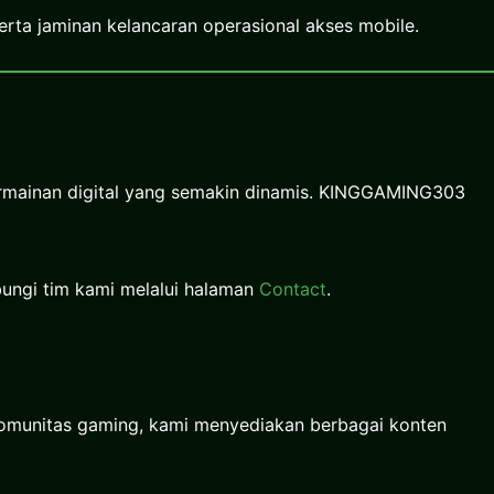
rta jaminan kelancaran operasional akses mobile.
 permainan digital yang semakin dinamis. KINGGAMING303
bungi tim kami melalui halaman
Contact
.
 komunitas gaming, kami menyediakan berbagai konten